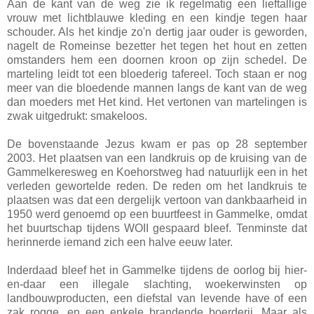
Aan de kant van de weg zie ik regelmatig een lieftallige
vrouw met lichtblauwe kleding en een kindje tegen haar
schouder. Als het kindje zo'n dertig jaar ouder is geworden,
nagelt de Romeinse bezetter het tegen het hout en zetten
omstanders hem een doornen kroon op zijn schedel. De
marteling leidt tot een bloederig tafereel. Toch staan er nog
meer van die bloedende mannen langs de kant van de weg
dan moeders met Het kind. Het vertonen van martelingen is
zwak uitgedrukt: smakeloos.
De bovenstaande Jezus kwam er pas op 28 september
2003. Het plaatsen van een landkruis op de kruising van de
Gammelkeresweg en Koehorstweg had natuurlijk een in het
verleden gewortelde reden. De reden om het landkruis te
plaatsen was dat een dergelijk vertoon van dankbaarheid in
1950 werd genoemd op een buurtfeest in Gammelke, omdat
het buurtschap tijdens WOII gespaard bleef. Tenminste dat
herinnerde iemand zich een halve eeuw later.
Inderdaad bleef het in Gammelke tijdens de oorlog bij hier-
en-daar een illegale slachting, woekerwinsten op
landbouwproducten, een diefstal van levende have of een
zak rogge, en een enkele brandende boerderij. Maar als