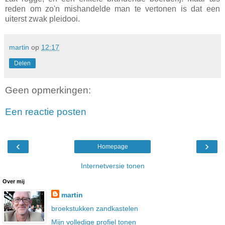
reden om zo'n mishandelde man te vertonen is dat een
uiterst zwak pleidooi.
martin
op
12:17
Delen
Geen opmerkingen:
Een reactie posten
‹
›
Homepage
Internetversie tonen
Over mij
martin
broekstukken
zandkastelen
Mijn volledige profiel tonen